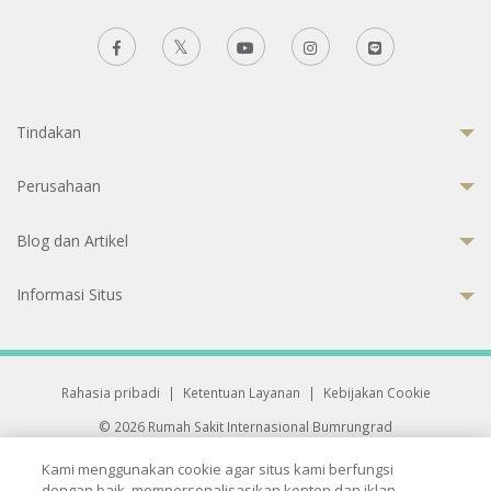
Tindakan
Perusahaan
Blog dan Artikel
Informasi Situs
Rahasia pribadi
|
Ketentuan Layanan
|
Kebijakan Cookie
© 2026 Rumah Sakit Internasional Bumrungrad
Rumah Sakit terakreditasi Joint Commission International (JCI)
Kami menggunakan cookie agar situs kami berfungsi
33 Sukhumvit 3, Wattana, Bangkok 10110 Thailand.
dengan baik, mempersonalisasikan konten dan iklan,