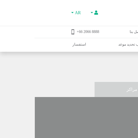
AR
ل بنا
8888 2066 66+
تحديد موعد
استفسار
مراكز