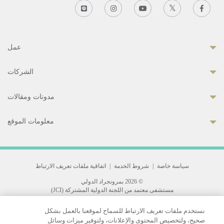
عمل
الشركات
مدونات ومقالات
معلومات الموقع
سياسة خاصة
|
شروط الخدمة
|
اتفاقية ملفات تعريف الارتباط
© 2026 بمرونجراد الدولي
مستشفى معتمد من اللجنة الدولية المشتركة (JCI)
33 Sukhumvit 3, Wattana, Bangkok 10110 Thailand.
نستخدم ملفات تعريف الارتباط للسماح لموقعنا بالعمل بشكل
All rights reserved.
صحيح، ولتخصيص المحتوى والإعلانات، ولتوفير ميزات وسائل