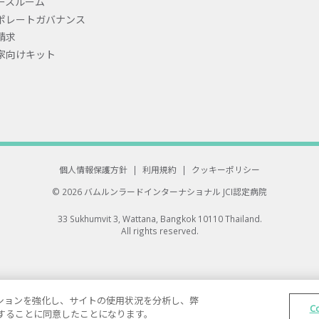
ースルーム
ポレートガバナンス
請求
家向けキット
個人情報保護方針
|
利用規約
|
クッキーポリシー
© 2026 バムルンラードインターナショナル
JCI認定病院
33 Sukhumvit 3, Wattana, Bangkok 10110 Thailand.
All rights reserved.
ゲーションを強化し、サイトの使用状況を分析し、弊
C
保存することに同意したことになります。