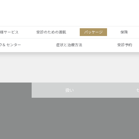
者様サービス
受診のための渡航
パッケージ
保険
ク& センター
症状と治療方法
受診予約
扱い