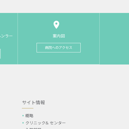
ルンラー
案内図
病院へのアクセス
サイト情報
概略
クリニック& センター