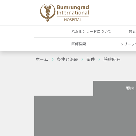
バムルンラードについて
患
医師検索
クリニッ
ホーム
条件と治療
条件
膀胱結石
案内