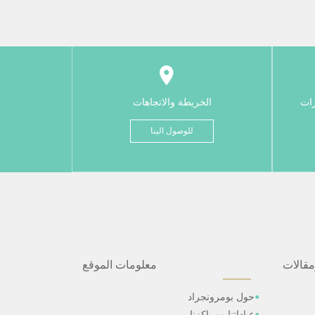
رات
الخريطة والاتجاهات
للوصول الينا
مقالات
معلومات الموقع
حول بومرونجراد
عياداتنا ومراكزنا