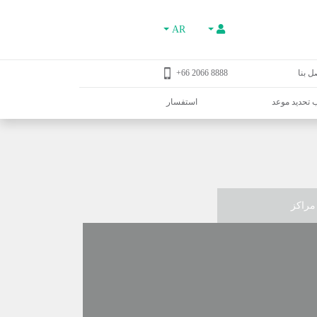
AR
ل بنا
8888 2066 66+
تحديد موعد
استفسار
مراكز