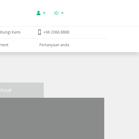
ID
ubungi Kami
+66 2066 8888
tment
Pertanyaan anda
Pusat