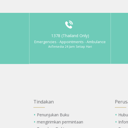
1378 (Thailand Only)
Emergencies - Appointments - Ambulance
AvTersedia 24 Jam Setiap Hari
Tindakan
Perus
Penunjukan Buku
Hubu
mengirimkan permintaan
Info