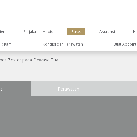
ien
Perjalanan Medis
Paket
Asuransi
H
nik Kami
Kondisi dan Perawatan
Buat Appoin
pes Zoster pada Dewasa Tua
si
Perawatan