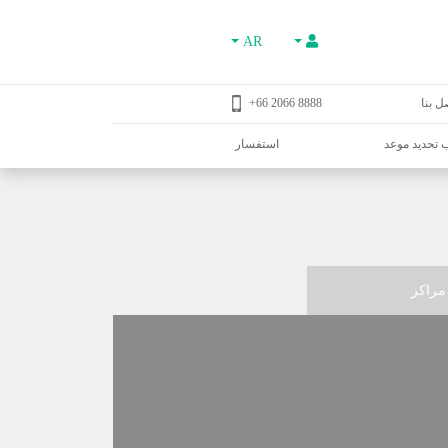
AR
ل بنا
8888 2066 66+
تحديد موعد
استفسار
مراكز