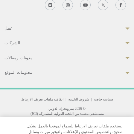
عمل
الشركات
مدونات ومقالات
معلومات الموقع
سياسة خاصة
|
شروط الخدمة
|
اتفاقية ملفات تعريف الارتباط
© 2026 بمرونجراد الدولي
مستشفى معتمد من اللجنة الدولية المشتركة (JCI)
33 Sukhumvit 3, Wattana, Bangkok 10110 Thailand.
نستخدم ملفات تعريف الارتباط للسماح لموقعنا بالعمل بشكل
All rights reserved.
صحيح، ولتخصيص المحتوى والإعلانات، ولتوفير ميزات وسائل