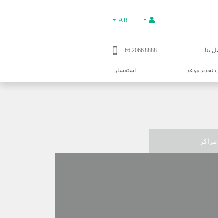
AR
ل بنا
8888 2066 66+
تحديد موعد
استفسار
مراكز