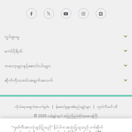
လှုပ်ရှားမှု
ကော်ပိုရိတ်
ဘလော့များနှင့်ဆောင်းပါးများ
ဆိုက်ကိုသတင်းအချက်အလက်
ကိုယ်ရေးအချက်အလက်မူဝါဒ
|
န်ဆောင်မှုများ၏စည်းမျဉ်းများ
|
ကွတ်ကီးပေါ်လစီ
© 2026 ဘမ်ရွန်ဂရက် အပြည်ပြည်ဆိုင်ရာဆေးရုံကြီး
တစ်ဦးကပူးတွဲကော်မရှင်အင်တာနေရှင်နယ် (JCI) အသိအမှတ်ပြုဆေးရုံ
“ကွတ်ကီးအားလုံးခွင့်ပြုသည်” နှိပ်ပါက အသုံးပြုသူသည် ဝက်ဆိုက်
33 Sukhumvit 3, Wattana, Bangkok 10110 Thailand.