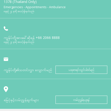
1378 (Thailand Only)
Emergencies - Appointments - Ambulance
နေ့စဉ် ၂၄ နာရီ အသင့်ရှိနေပါသည်။
ကျွန်ုပ်တို့အားခေါ်ဆိုရန်
+66 2066 8888
နေ့စဉ် ၂၄ နာရီ အသင့်ရှိနေပါသည်။
ကျွန်ုပ်တို့၏သတင်းလွှာ လျှောက်မည်
ယခုစာရင်းသွင်းပါဝင်မည်
မြေပုံနှင့်လမ်းညွှန်ချက်များ
လမ်းညွှန်ရယူရန်