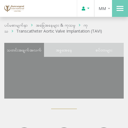
MM
ပင်မစာမျက်နှာ
အခြေအနေများ & ကုသမှု
ကု
သ
Transcatheter Aortic Valve Implantation (TAVI)
သတင်းအချက်အလက်
အခွအေနေ
စင်တာများ