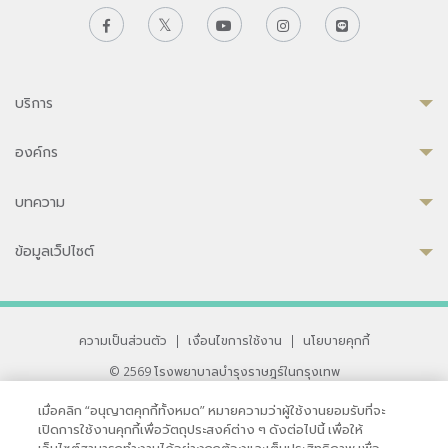
บริการ
องค์กร
บทความ
ข้อมูลเว็ปไซต์
ความเป็นส่วนตัว
|
เงื่อนไขการใช้งาน
|
นโยบายคุกกี้
© 2569 โรงพยาบาลบำรุงราษฎร์ในกรุงเทพ
ที่ได้รับการรับรองจาก JCI มาตรฐานโรงพยาบาลระดับสากล
เมื่อคลิก “อนุญาตคุกกี้ทั้งหมด” หมายความว่าผู้ใช้งานยอมรับที่จะ
33 สุขุมวิท ซอย 3 เขตวัฒนา กรุงเทพ 10110 ประเทศไทย
เปิดการใช้งานคุกกี้เพื่อวัตถุประสงค์ต่าง ๆ ดังต่อไปนี้ เพื่อให้
หากท่านมีข้อคิดเห็นหรือปัญหาในการใช้เว็บไซต์ของเรา