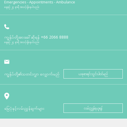
Emergencies - Appointments - Ambulance
နေ့စဉ် ၂၄ နာရီ အသင့်ရှိနေပါသည်။
ကျွန်ုပ်တို့အားခေါ်ဆိုရန်
+66 2066 8888
နေ့စဉ် ၂၄ နာရီ အသင့်ရှိနေပါသည်။
ကျွန်ုပ်တို့၏သတင်းလွှာ လျှောက်မည်
ယခုစာရင်းသွင်းပါဝင်မည်
မြေပုံနှင့်လမ်းညွှန်ချက်များ
လမ်းညွှန်ရယူရန်