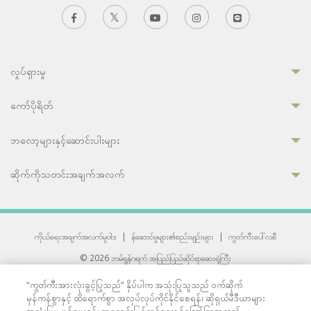
လှုပ်ရှားမှု
ကော်ပိုရိတ်
ဘလော့များနှင့်ဆောင်းပါးများ
ဆိုက်ကိုသတင်းအချက်အလက်
ကိုယ်ရေးအချက်အလက်မူဝါဒ
|
န်ဆောင်မှုများ၏စည်းမျဉ်းများ
|
ကွတ်ကီးပေါ်လစီ
© 2026 ဘမ်ရွန်ဂရက် အပြည်ပြည်ဆိုင်ရာဆေးရုံကြီး
တစ်ဦးကပူးတွဲကော်မရှင်အင်တာနေရှင်နယ် (JCI) အသိအမှတ်ပြုဆေးရုံ
“ကွတ်ကီးအားလုံးခွင့်ပြုသည်” နှိပ်ပါက အသုံးပြုသူသည် ဝက်ဆိုက်
33 Sukhumvit 3, Wattana, Bangkok 10110 Thailand.
မှန်ကန်စွာနှင့် ထိရောက်စွာ အလုပ်လုပ်ကိုင်နိုင်စေရန်၊ ဆိုရှယ်မီဒီယာများ
All rights reserved.