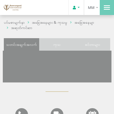
MM
ပင်မစာမျက်နှာ
အခြေအနေများ & ကုသမှု
အခြေအနေမျာ
အဆုတ်ကင်ဆာ
သတင်းအချက်အလက်
ကုသ
စင်တာများ