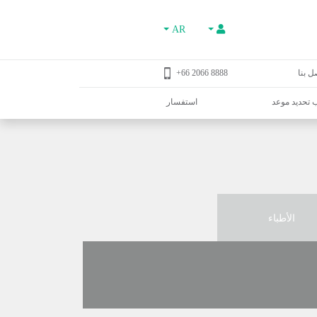
AR
ل بنا
8888 2066 66+
تحديد موعد
استفسار
الأطباء