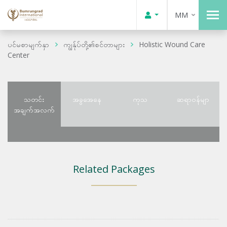
MM
ပင်မစာမျက်နှာ
ကျွန်ုပ်တို့၏စင်တာများ
Holistic Wound Care
Center
သတင်း
အခွအေနေ
ကုသ
ဆရာဝန်မျာ
အချက်အလက်
Related Packages