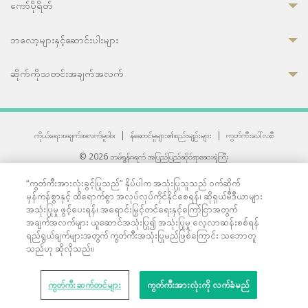
ကော်ပိုရိတ်
ဘလော့များနှင့်ဆောင်းပါးများ
ဆိုက်ကိုသတင်းအချက်အလက်
ကိုယ်ရေးအချက်အလက်မူဝါဒ
|
န်ဆောင်မှုများ၏စည်းမျဉ်းများ
|
ကွတ်ကီးပေါ်လစီ
© 2026 ဘမ်ရွန်ဂရက် အပြည်ပြည်ဆိုင်ရာဆေးရုံကြီး
တစ်ဦးကပူးတွဲကော်မရှင်အင်တာနေရှင်နယ် (JCI) အသိအမှတ်ပြုဆေးရုံ
“ကွတ်ကီးအားလုံးခွင့်ပြုသည်” နှိပ်ပါက အသုံးပြုသူသည် ဝက်ဆိုက်
33 Sukhumvit 3, Wattana, Bangkok 10110 Thailand.
မှန်ကန်စွာနှင့် ထိရောက်စွာ အလုပ်လုပ်ကိုင်နိုင်စေရန်၊ ဆိုရှယ်မီဒီယာများ
All rights reserved.
အသုံးပြုမှု ဖွင့်ပေးရန်၊ အရောင်းမြှင့်တင်ရေးနှင့်ကြော်ငြာအတွက်
အချက်အလက်များ ယူဆောင်အသုံးပြု၍ အသုံးပြုမှု လေ့လာဆန်းစစ်ရန်
ရည်ရွယ်ချက်များအတွက် ကွတ်ကီးအသုံးပြုမည်ဖြစ်ကြောင်း သဘောတူ
သည်ဟု ဆိုလိုသည်။
ကွတ်ကီးဆက်တင်များ
ကွတ်ကီးအားလုံးကို လက်ခံမည်