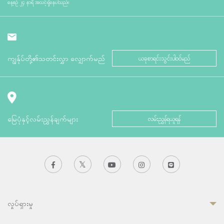
နေ့စဉ် ၂၄ နာရီ အသင့်ရှိနေပါသည်။
ကျွန်ုပ်တို့၏သတင်းလွှာ လျှောက်မည်
ယခုစာရင်းသွင်းပါဝင်မည်
မြေပုံနှင့်လမ်းညွှန်ချက်များ
လမ်းညွှန်ရယူရန်
လှုပ်ရှားမှု