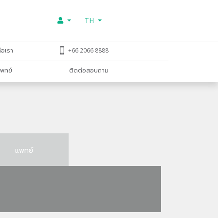
TH
่อเรา
+66 2066 8888
พทย์
ติดต่อสอบถาม
แพทย์