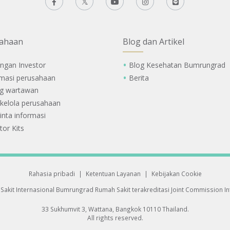
ahaan
Blog dan Artikel
ngan Investor
Blog Kesehatan Bumrungrad
rmasi perusahaan
Berita
g wartawan
 kelola perusahaan
nta informasi
tor Kits
Rahasia pribadi
|
Ketentuan Layanan
|
Kebijakan Cookie
Sakit Internasional Bumrungrad
Rumah Sakit terakreditasi Joint Commission Int
33 Sukhumvit 3, Wattana, Bangkok 10110 Thailand.
All rights reserved.