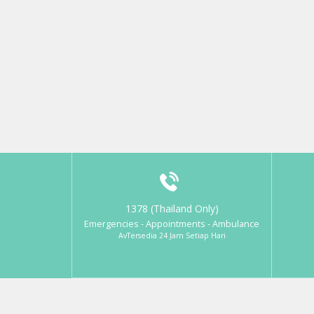
1378 (Thailand Only)
Emergencies - Appointments - Ambulance
AvTersedia 24 Jam Setiap Hari