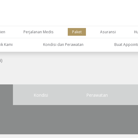
ien
Perjalanan Medis
Paket
Asuransi
H
nik Kami
Kondisi dan Perawatan
Buat Appoin
i)
Kondisi
Perawatan