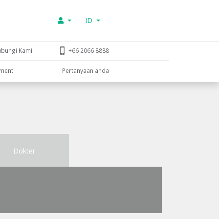
ID
ubungi Kami
+66 2066 8888
tment
Pertanyaan anda
Dokter