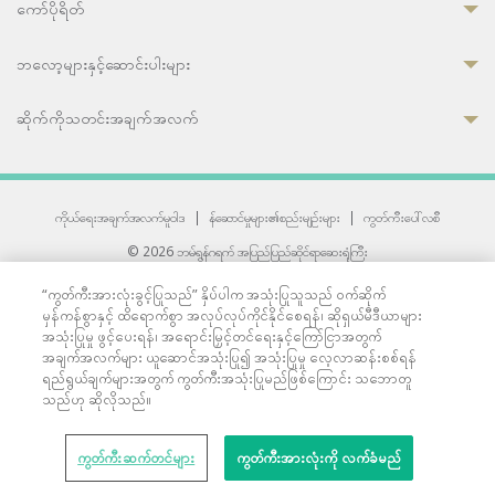
ကော်ပိုရိတ်
ဘလော့များနှင့်ဆောင်းပါးများ
ဆိုက်ကိုသတင်းအချက်အလက်
ကိုယ်ရေးအချက်အလက်မူဝါဒ
|
န်ဆောင်မှုများ၏စည်းမျဉ်းများ
|
ကွတ်ကီးပေါ်လစီ
© 2026 ဘမ်ရွန်ဂရက် အပြည်ပြည်ဆိုင်ရာဆေးရုံကြီး
တစ်ဦးကပူးတွဲကော်မရှင်အင်တာနေရှင်နယ် (JCI) အသိအမှတ်ပြုဆေးရုံ
“ကွတ်ကီးအားလုံးခွင့်ပြုသည်” နှိပ်ပါက အသုံးပြုသူသည် ဝက်ဆိုက်
33 Sukhumvit 3, Wattana, Bangkok 10110 Thailand.
မှန်ကန်စွာနှင့် ထိရောက်စွာ အလုပ်လုပ်ကိုင်နိုင်စေရန်၊ ဆိုရှယ်မီဒီယာများ
All rights reserved.
အသုံးပြုမှု ဖွင့်ပေးရန်၊ အရောင်းမြှင့်တင်ရေးနှင့်ကြော်ငြာအတွက်
အချက်အလက်များ ယူဆောင်အသုံးပြု၍ အသုံးပြုမှု လေ့လာဆန်းစစ်ရန်
ရည်ရွယ်ချက်များအတွက် ကွတ်ကီးအသုံးပြုမည်ဖြစ်ကြောင်း သဘောတူ
သည်ဟု ဆိုလိုသည်။
ကွတ်ကီးဆက်တင်များ
ကွတ်ကီးအားလုံးကို လက်ခံမည်