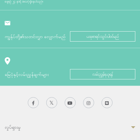
နေ့စဉ် ၂၄ နာရီ အသင့်ရှိနေပါသည်။
ကျွန်ုပ်တို့၏သတင်းလွှာ လျှောက်မည်
ယခုစာရင်းသွင်းပါဝင်မည်
မြေပုံနှင့်လမ်းညွှန်ချက်များ
လမ်းညွှန်ရယူရန်
လှုပ်ရှားမှု