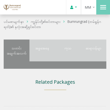
MM
ပင်မစာမျက်နှာ
ကျွန်ုပ်တို့၏စင်တာများ
Bumrungrad (ဘမ်ရွန်ဂ
ရတ်)၏ နှလုံးအဆို့ရှင်စင်တာ
သတင်း
အခွအေနေ
ကုသ
ဆရာဝန်မျာ
အချက်အလက်
Related Packages