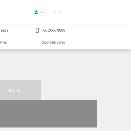
TH
่อเรา
+66 2066 8888
พทย์
ติดต่อสอบถาม
แพทย์