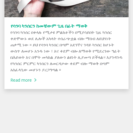
የሳንባ ካንሰርን ከመቼውም ጊዜ በፊት ማወቅ
የሳንባ ካንሰር በቀላሉ የሚታዩ ምልክቶችን በሚያሳይበት ጊዜ ካንሰር
ቀድሞውኑ ወደ ሌሎች አካላት ተሰራጭቷል ብሎ ማሰብ ለደህንነት
ጠቃሚ ነው ፡፡ ይህ የሳንባ ካንሰር በጣም አደገኛና ገዳይ ካንሰር ከሆኑት
ውስጥ ለመሆኑ አንዱ ነው ፣ እና ቀደም ብሎ ለማወቅ የሚደረገው ግፊት
በሕይወት እና በሞት መካከል ያለውን ልዩነት ሊያመጣ ይችላል። እያንዳንዱ
የካንሰር ምርምር ካንሰርን ለመርዳታው ቀደም ብሎ ማወቅ በጣም
አስፈላጊው መሆኑን ያረጋግጣል ፡፡
Read more