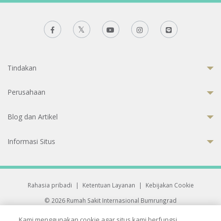
Tindakan
Perusahaan
Blog dan Artikel
Informasi Situs
Rahasia pribadi
|
Ketentuan Layanan
|
Kebijakan Cookie
© 2026 Rumah Sakit Internasional Bumrungrad
Rumah Sakit terakreditasi Joint Commission International (JCI)
Kami menggunakan cookie agar situs kami berfungsi