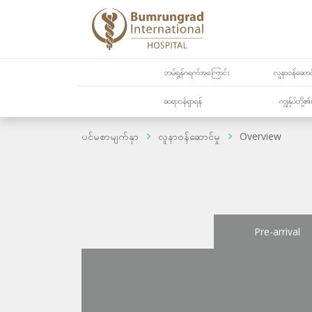
ဘမ်ရွန်ဂရက်အကြောင်း
လူနာဝန်ဆောင်
ဆရာဝန်ရှာရန်
ကျွန်ုပ်တို
ပင်မစာမျက်နှာ
လူနာဝန်ဆောင်မှု
Overview
Pre-arrival