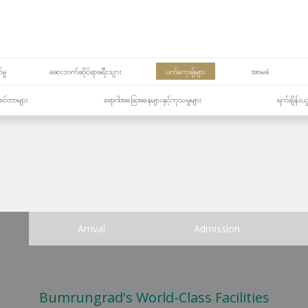
မှု
ဆေးဘက်ဆိုင်ရာခရီးသွား
ပက်ကေ့ချ်များ
အာမခံ
့၏စင်တာများ
ရောဂါအခြေအနေများနှင့်ကုသမှုများ
ရက်ချိန်းယ
Arrival
Admission
Bumrungrad's World-Class Facilities