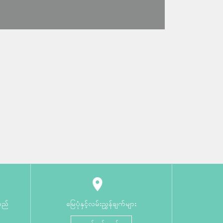
မည်
မြေပုံနှင့်လမ်းညွှန်ချက်များ