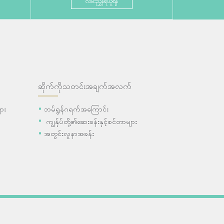
လမ်းညွှန်ရယူရန်
ဆိုက်ကိုသတင်းအချက်အလက်
ား
ဘမ်ရွန်ဂရက်အကြောင်း
ကျွန်ုပ်တို့၏ဆေးခန်းနှင့်စင်တာများ
အတွင်းလူနာအခန်း