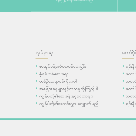
လှုပ်ရှားမှု
ကော်ပို
စာအုပ်ခန့်အပ်တာဝန်ပေးခြင်း
ရင်းနှ
စုံစမ်းစစ်ဆေးရေး
ကော်
တစ်ဦးဆရာဝန်ကိုရှာပါ
သတင်
အခြေအနေများနှင့်ကုသမှုကိုကြည့်ပါ
ကော်ပိ
ကျွန်ုပ်တို့၏ဆေးခန်းနှင့်စင်တာမျာ
သတင်
ကျွန်ုပ်တို့၏သတင်းလွှာ လျှောက်မည်
ရင်းနှီ