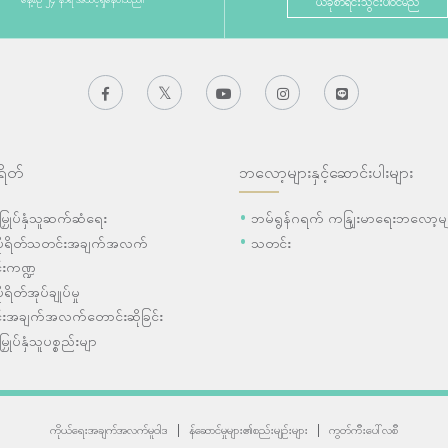
ယခုစာရင်းသွင်းပါဝင်မည်
ရိတ်
ဘလော့များနှင့်ဆောင်းပါးများ
ီးမြှုပ်နှံသူဆက်ဆံရေး
ဘမ်ရွန်ဂရက် ကနျြးမာရေးဘလော့မျ
ပိုရိတ်သတင်းအချက်အလက်
သတင်း
းကဏ္ဍ
ုရိတ်အုပ်ချုပ်မှု
းအချက်အလက်တောင်းဆိုခြင်း
းမြှုပ်နှံသူပစ္စည်းမျာ
ကိုယ်ရေးအချက်အလက်မူဝါဒ
|
န်ဆောင်မှုများ၏စည်းမျဉ်းများ
|
ကွတ်ကီးပေါ်လစီ