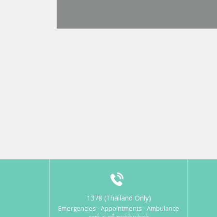
1378 (Thailand Only)
Emergencies - Appointments - Ambulance
နေ့စဉ် ၂၄ နာရီ အသင့်ရှိနေပါသည်။