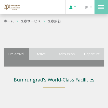
JP
ホーム
医療サービス
医療旅行
Pre-arrival
Arrival
Admission
Departure
Bumrungrad's World-Class Facilities