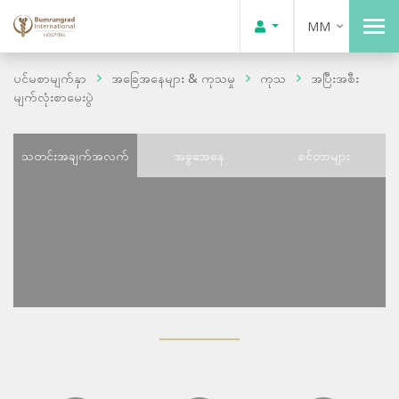
MM
ပင်မစာမျက်နှာ
အခြေအနေများ & ကုသမှု
ကုသ
အပြီးအစီး
မျက်လုံးစာမေးပွဲ
သတင်းအချက်အလက်
အခွအေနေ
စင်တာများ