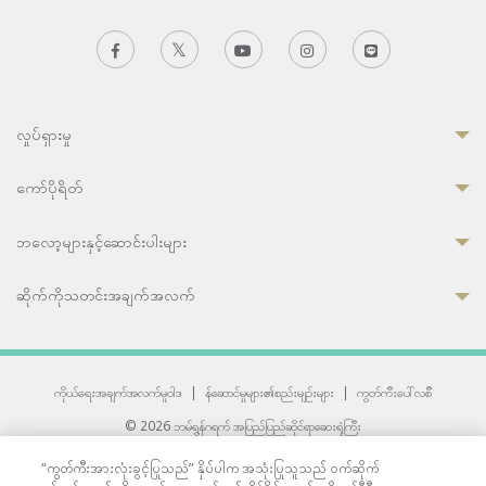
လှုပ်ရှားမှု
ကော်ပိုရိတ်
ဘလော့များနှင့်ဆောင်းပါးများ
ဆိုက်ကိုသတင်းအချက်အလက်
ကိုယ်ရေးအချက်အလက်မူဝါဒ
|
န်ဆောင်မှုများ၏စည်းမျဉ်းများ
|
ကွတ်ကီးပေါ်လစီ
© 2026 ဘမ်ရွန်ဂရက် အပြည်ပြည်ဆိုင်ရာဆေးရုံကြီး
တစ်ဦးကပူးတွဲကော်မရှင်အင်တာနေရှင်နယ် (JCI) အသိအမှတ်ပြုဆေးရုံ
“ကွတ်ကီးအားလုံးခွင့်ပြုသည်” နှိပ်ပါက အသုံးပြုသူသည် ဝက်ဆိုက်
33 Sukhumvit 3, Wattana, Bangkok 10110 Thailand.