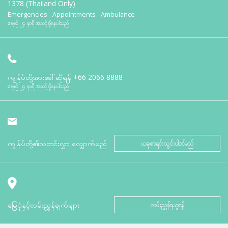
1378 (Thailand Only)
Emergencies - Appointments - Ambulance
နေ့စဉ် ၂၄ နာရီ အသင့်ရှိနေပါသည်။
ကျွန်ုပ်တို့အားခေါ်ဆိုရန်
+66 2066 8888
နေ့စဉ် ၂၄ နာရီ အသင့်ရှိနေပါသည်။
ကျွန်ုပ်တို့၏သတင်းလွှာ လျှောက်မည်
ယခုစာရင်းသွင်းပါဝင်မည်
မြေပုံနှင့်လမ်းညွှန်ချက်များ
လမ်းညွှန်ရယူရန်