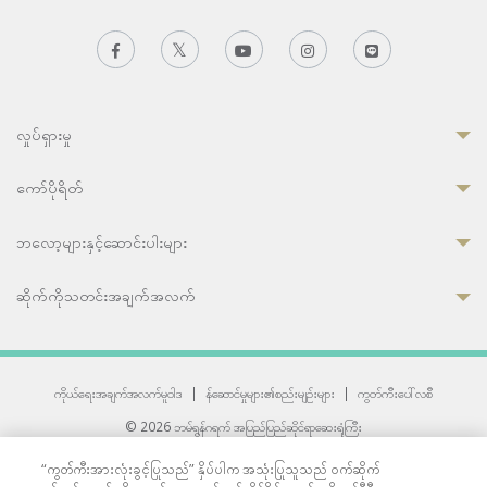
လှုပ်ရှားမှု
ကော်ပိုရိတ်
ဘလော့များနှင့်ဆောင်းပါးများ
ဆိုက်ကိုသတင်းအချက်အလက်
ကိုယ်ရေးအချက်အလက်မူဝါဒ
|
န်ဆောင်မှုများ၏စည်းမျဉ်းများ
|
ကွတ်ကီးပေါ်လစီ
© 2026 ဘမ်ရွန်ဂရက် အပြည်ပြည်ဆိုင်ရာဆေးရုံကြီး
တစ်ဦးကပူးတွဲကော်မရှင်အင်တာနေရှင်နယ် (JCI) အသိအမှတ်ပြုဆေးရုံ
“ကွတ်ကီးအားလုံးခွင့်ပြုသည်” နှိပ်ပါက အသုံးပြုသူသည် ဝက်ဆိုက်
33 Sukhumvit 3, Wattana, Bangkok 10110 Thailand.