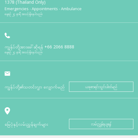
1378 (Thailand Only)
Emergencies - Appointments - Ambulance
နေ့စဉ် ၂၄ နာရီ အသင့်ရှိနေပါသည်။
ကျွန်ုပ်တို့အားခေါ်ဆိုရန်
+66 2066 8888
နေ့စဉ် ၂၄ နာရီ အသင့်ရှိနေပါသည်။
ကျွန်ုပ်တို့၏သတင်းလွှာ လျှောက်မည်
ယခုစာရင်းသွင်းပါဝင်မည်
မြေပုံနှင့်လမ်းညွှန်ချက်များ
လမ်းညွှန်ရယူရန်