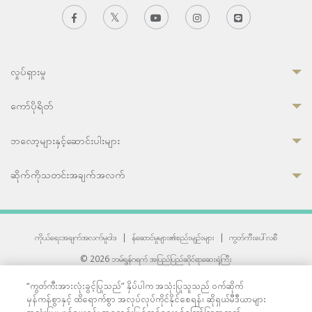
လှုပ်ရှားမှု
ကော်ပိုရိတ်
ဘလော့များနှင့်ဆောင်းပါးများ
ဆိုက်ကိုသတင်းအချက်အလက်
ကိုယ်ရေးအချက်အလက်မူဝါဒ
|
န်ဆောင်မှုများ၏စည်းမျဉ်းများ
|
ကွတ်ကီးပေါ်လစီ
© 2026 ဘမ်ရွန်ဂရက် အပြည်ပြည်ဆိုင်ရာဆေးရုံကြီး
တစ်ဦးကပူးတွဲကော်မရှင်အင်တာနေရှင်နယ် (JCI) အသိအမှတ်ပြုဆေးရုံ
“ကွတ်ကီးအားလုံးခွင့်ပြုသည်” နှိပ်ပါက အသုံးပြုသူသည် ဝက်ဆိုက်
33 Sukhumvit 3, Wattana, Bangkok 10110 Thailand.
မှန်ကန်စွာနှင့် ထိရောက်စွာ အလုပ်လုပ်ကိုင်နိုင်စေရန်၊ ဆိုရှယ်မီဒီယာများ
All rights reserved.