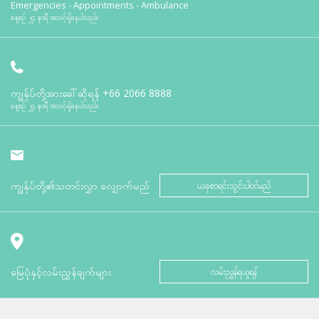
Emergencies - Appointments - Ambulance
နေ့စဉ် ၂၄ နာရီ အသင့်ရှိနေပါသည်။
ကျွန်ုပ်တို့အားခေါ်ဆိုရန်
+66 2066 8888
နေ့စဉ် ၂၄ နာရီ အသင့်ရှိနေပါသည်။
ကျွန်ုပ်တို့၏သတင်းလွှာ လျှောက်မည်
ယခုစာရင်းသွင်းပါဝင်မည်
မြေပုံနှင့်လမ်းညွှန်ချက်များ
လမ်းညွှန်ရယူရန်