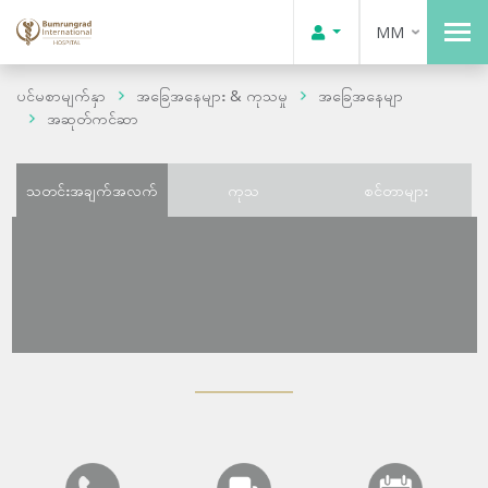
MM
ပင်မစာမျက်နှာ
အခြေအနေများ & ကုသမှု
အခြေအနေမျာ
အဆုတ်ကင်ဆာ
သတင်းအချက်အလက်
ကုသ
စင်တာများ