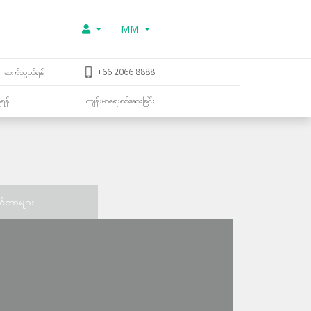
MM
ဆက်သွယ်ရန်
+66 2066 8888
ူရန်
ကျန်းမာရေးစစ်ဆေးခြင်း
င်တာများ