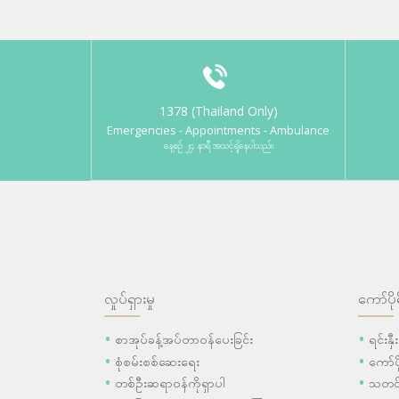
1378 (Thailand Only)
Emergencies - Appointments - Ambulance
နေ့စဉ် ၂၄ နာရီ အသင့်ရှိနေပါသည်။
လှုပ်ရှားမှု
ကော်ပို
စာအုပ်ခန့်အပ်တာဝန်ပေးခြင်း
ရင်းနှ
စုံစမ်းစစ်ဆေးရေး
ကော်
တစ်ဦးဆရာဝန်ကိုရှာပါ
သတင်