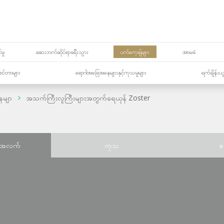
မှု
ဆေးဘက်ဆိုင်ရာခရီးသွား
ပက်ကေ့ချ်များ
အာမခံ
့၏စင်တာများ
ရောဂါအခြေအနေများနှင့်ကုသမှုများ
ရက်ချိန်းယ
ေမျာ
အသက်ကြီးလူကြီးများအတွက်ရေယုန် Zoster
်အလက်
ကုသ
စ