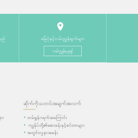
မည်
မြေပုံနှင့်လမ်းညွှန်ချက်များ
လမ်းညွှန်ရယူရန်
ဆိုက်ကိုသတင်းအချက်အလက်
ား
ဘမ်ရွန်ဂရက်အကြောင်း
ကျွန်ုပ်တို့၏ဆေးခန်းနှင့်စင်တာများ
အတွင်းလူနာအခန်း