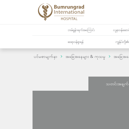
ဘမ်ရွန်ဂရက်အကြောင်း
လူနာဝန်ဆောင်
ဆရာဝန်ရှာရန်
ကျွန်ုပ်တို
ပင်မစာမျက်နှာ
အခြေအနေများ & ကုသမှု
အခြေအန
သတင်းအချက