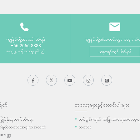
ကျွန်ုပ်တို့အားခေါ်ဆိုရန်
ကျွန်ုပ်တို့၏သတင်းလွှာ လျှောက်
+66 2066 8888
နေ့စဉ် ၂၄ နာရီ အသင့်ရှိနေပါသည်။
ယခုစာရင်းသွင်းပါဝင်မည်
ရိတ်
ဘလော့များနှင့်ဆောင်းပါးများ
ီးမြှုပ်နှံသူဆက်ဆံရေး
ဘမ်ရွန်ဂရက် ကနျြးမာရေးဘလော့မျ
ပိုရိတ်သတင်းအချက်အလက်
သတင်း
းကဏ္ဍ