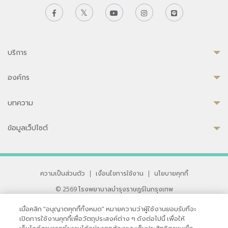
บริการ
องค์กร
บทความ
ข้อมูลเว็ปไซต์
ความเป็นส่วนตัว
|
เงื่อนไขการใช้งาน
|
นโยบายคุกกี้
© 2569 โรงพยาบาลบำรุงราษฎร์ในกรุงเทพ
ที่ได้รับการรับรองจาก JCI มาตรฐานโรงพยาบาลระดับสากล
เมื่อคลิก “อนุญาตคุกกี้ทั้งหมด” หมายความว่าผู้ใช้งานยอมรับที่จะ
33 สุขุมวิท ซอย 3 เขตวัฒนา กรุงเทพ 10110 ประเทศไทย
เปิดการใช้งานคุกกี้เพื่อวัตถุประสงค์ต่าง ๆ ดังต่อไปนี้ เพื่อให้
หากท่านมีข้อคิดเห็นหรือปัญหาในการใช้เว็บไซต์ของเรา