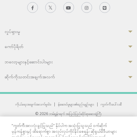
လှုပ်ရှားမှု
ကော်ပိုရိတ်
ဘလော့များနှင့်ဆောင်းပါးများ
ဆိုက်ကိုသတင်းအချက်အလက်
ကိုယ်ရေးအချက်အလက်မူဝါဒ
|
န်ဆောင်မှုများ၏စည်းမျဉ်းများ
|
ကွတ်ကီးပေါ်လစီ
© 2026 ဘမ်ရွန်ဂရက် အပြည်ပြည်ဆိုင်ရာဆေးရုံကြီး
တစ်ဦးကပူးတွဲကော်မရှင်အင်တာနေရှင်နယ် (JCI) အသိအမှတ်ပြုဆေးရုံ
“ကွတ်ကီးအားလုံးခွင့်ပြုသည်” နှိပ်ပါက အသုံးပြုသူသည် ဝက်ဆိုက်
33 Sukhumvit 3, Wattana, Bangkok 10110 Thailand.
မှန်ကန်စွာနှင့် ထိရောက်စွာ အလုပ်လုပ်ကိုင်နိုင်စေရန်၊ ဆိုရှယ်မီဒီယာများ
All rights reserved.