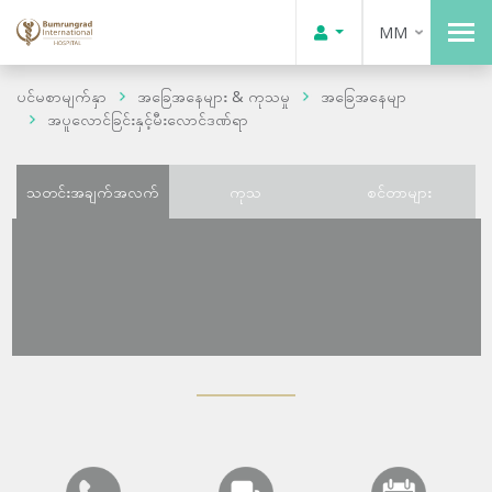
MM
ပင်မစာမျက်နှာ
အခြေအနေများ & ကုသမှု
အခြေအနေမျာ
အပူလောင်ခြင်းနှင့်မီးလောင်ဒဏ်ရာ
သတင်းအချက်အလက်
ကုသ
စင်တာများ