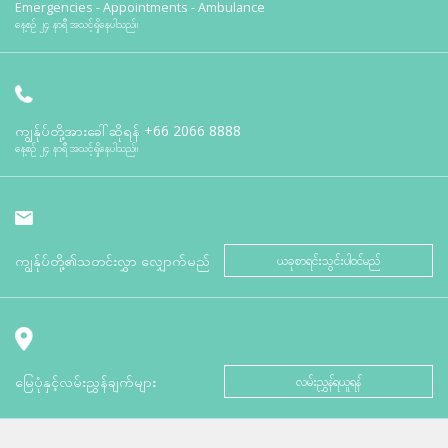
Emergencies - Appointments - Ambulance
နေ့စဉ် ၂၄ နာရီ အသင့်ရှိနေပါသည်။
ကျွန်ုပ်တို့အားခေါ်ဆိုရန်
+66 2066 8888
နေ့စဉ် ၂၄ နာရီ အသင့်ရှိနေပါသည်။
ကျွန်ုပ်တို့၏သတင်းလွှာ လျှောက်မည်
ယခုစာရင်းသွင်းပါဝင်မည်
မြေပုံနှင့်လမ်းညွှန်ချက်များ
လမ်းညွှန်ရယူရန်