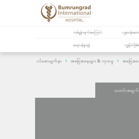
ဘမ်ရွန်ဂရက်အကြောင်း
လူနာဝန်ဆောင်
ဆရာဝန်ရှာရန်
ကျွန်ုပ်တို
ပင်မစာမျက်နှာ
အခြေအနေများ & ကုသမှု
အခြေအန
သတင်းအချက