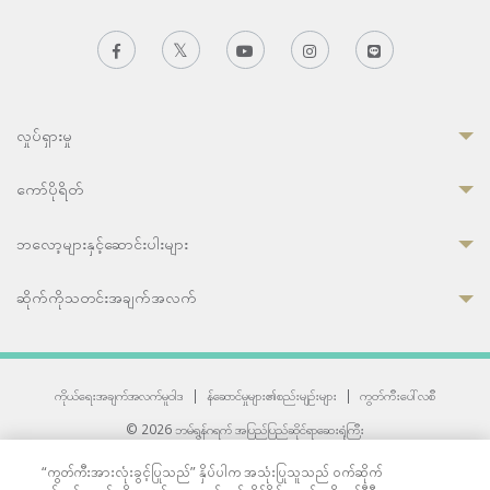
လှုပ်ရှားမှု
ကော်ပိုရိတ်
ဘလော့များနှင့်ဆောင်းပါးများ
ဆိုက်ကိုသတင်းအချက်အလက်
ကိုယ်ရေးအချက်အလက်မူဝါဒ
|
န်ဆောင်မှုများ၏စည်းမျဉ်းများ
|
ကွတ်ကီးပေါ်လစီ
© 2026 ဘမ်ရွန်ဂရက် အပြည်ပြည်ဆိုင်ရာဆေးရုံကြီး
တစ်ဦးကပူးတွဲကော်မရှင်အင်တာနေရှင်နယ် (JCI) အသိအမှတ်ပြုဆေးရုံ
“ကွတ်ကီးအားလုံးခွင့်ပြုသည်” နှိပ်ပါက အသုံးပြုသူသည် ဝက်ဆိုက်
33 Sukhumvit 3, Wattana, Bangkok 10110 Thailand.