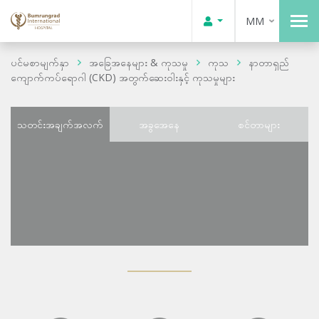
MM
ပင်မစာမျက်နှာ
အခြေအနေများ & ကုသမှု
ကုသ
နာတာရှည်
ကျောက်ကပ်ရောဂါ (CKD) အတွက်ဆေးဝါးနှင့် ကုသမှုများ
သတင်းအချက်အလက်
အခွအေနေ
စင်တာများ