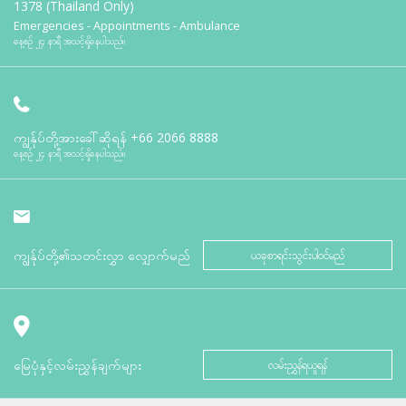
1378 (Thailand Only)
Emergencies - Appointments - Ambulance
နေ့စဉ် ၂၄ နာရီ အသင့်ရှိနေပါသည်။
ကျွန်ုပ်တို့အားခေါ်ဆိုရန်
+66 2066 8888
နေ့စဉ် ၂၄ နာရီ အသင့်ရှိနေပါသည်။
ကျွန်ုပ်တို့၏သတင်းလွှာ လျှောက်မည်
ယခုစာရင်းသွင်းပါဝင်မည်
မြေပုံနှင့်လမ်းညွှန်ချက်များ
လမ်းညွှန်ရယူရန်