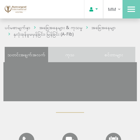
MM
ပင်မစာမျက်နှာ
အခြေအနေများ & ကုသမှု
အခြေအနေမျာ
နှလုံးခုန်မူမမှန်ခြင်း၊ မြန်ခြင်း (A-Fib)
သတင်းအချက်အလက်
ကုသ
စင်တာများ