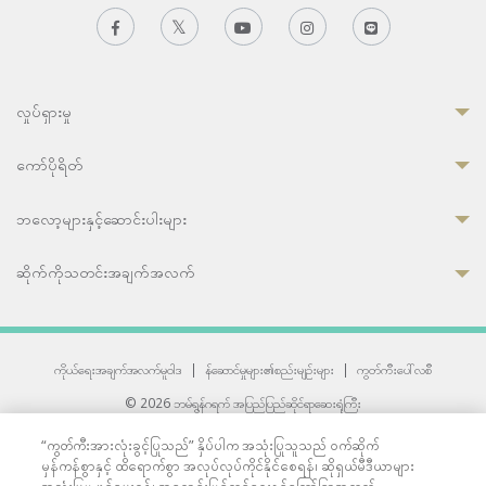
လှုပ်ရှားမှု
ကော်ပိုရိတ်
ဘလော့များနှင့်ဆောင်းပါးများ
ဆိုက်ကိုသတင်းအချက်အလက်
ကိုယ်ရေးအချက်အလက်မူဝါဒ
|
န်ဆောင်မှုများ၏စည်းမျဉ်းများ
|
ကွတ်ကီးပေါ်လစီ
© 2026 ဘမ်ရွန်ဂရက် အပြည်ပြည်ဆိုင်ရာဆေးရုံကြီး
တစ်ဦးကပူးတွဲကော်မရှင်အင်တာနေရှင်နယ် (JCI) အသိအမှတ်ပြုဆေးရုံ
“ကွတ်ကီးအားလုံးခွင့်ပြုသည်” နှိပ်ပါက အသုံးပြုသူသည် ဝက်ဆိုက်
33 Sukhumvit 3, Wattana, Bangkok 10110 Thailand.
မှန်ကန်စွာနှင့် ထိရောက်စွာ အလုပ်လုပ်ကိုင်နိုင်စေရန်၊ ဆိုရှယ်မီဒီယာများ
All rights reserved.