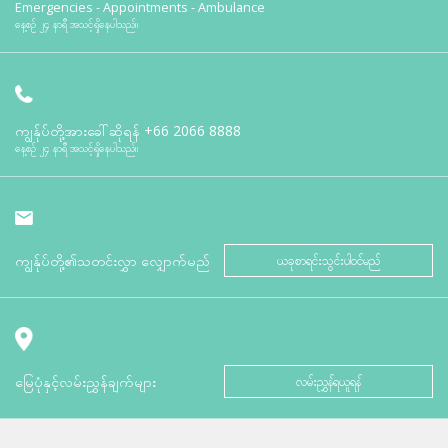
Emergencies - Appointments - Ambulance
နေ့စဉ် ၂၄ နာရီ အသင့်ရှိနေပါသည်။
ကျွန်ုပ်တို့အားခေါ်ဆိုရန်
+66 2066 8888
နေ့စဉ် ၂၄ နာရီ အသင့်ရှိနေပါသည်။
ကျွန်ုပ်တို့၏သတင်းလွှာ လျှောက်မည်
ယခုစာရင်းသွင်းပါဝင်မည်
မြေပုံနှင့်လမ်းညွှန်ချက်များ
လမ်းညွှန်ရယူရန်