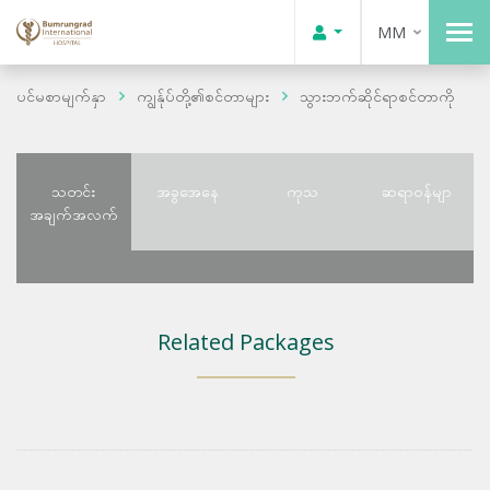
MM
ပင်မစာမျက်နှာ
ကျွန်ုပ်တို့၏စင်တာများ
သွားဘက်ဆိုင်ရာစင်တာကို
သတင်း
အခွအေနေ
ကုသ
ဆရာဝန်မျာ
အချက်အလက်
Related Packages