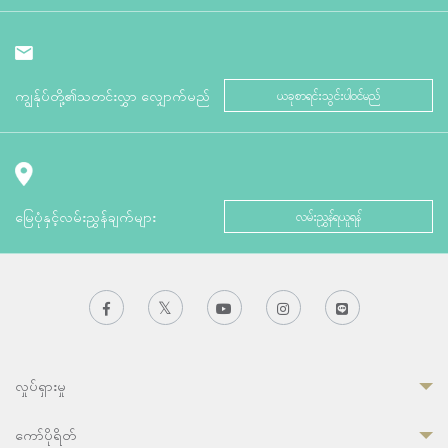
ကျွန်ုပ်တို့၏သတင်းလွှာ လျှောက်မည်
ယခုစာရင်းသွင်းပါဝင်မည်
မြေပုံနှင့်လမ်းညွှန်ချက်များ
လမ်းညွှန်ရယူရန်
လှုပ်ရှားမှု
ကော်ပိုရိတ်