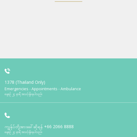
1378 (Thailand Only)
Emergencies - Appointments - Ambulance
နေ့စဉ် ၂၄ နာရီ အသင့်ရှိနေပါသည်။
ကျွန်ုပ်တို့အားခေါ်ဆိုရန်
+66 2066 8888
နေ့စဉ် ၂၄ နာရီ အသင့်ရှိနေပါသည်။